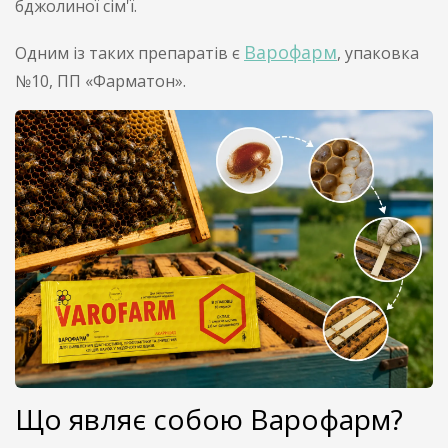
бджолиної сім'ї.
Варофарм
Одним із таких препаратів є
, упаковка
№10, ПП «Фарматон».
Що являє собою Варофарм?