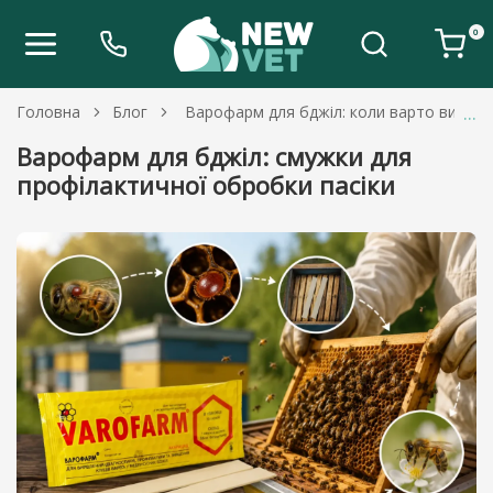
0
Головна
Блог
Варофарм для бджіл: коли варто викор
Варофарм для бджіл: смужки для
профілактичної обробки пасіки