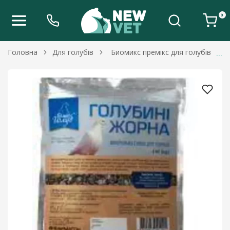
0
Головна
Для голубів
Биомикс премікс для голубів Міне