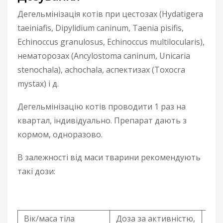
Дегельмінізація котів при цестозах (Hydatigera
taeiniafis, Dipylidium caninum, Taenia pisifis,
Echinoccus granulosus, Echinoccus multilocularis),
нематорозах (Ancylostoma caninum, Unicaria
stenochala), аchochala, аспектизах (Toxocra
mystax) і д.
Дегельмінізацію котів проводити 1 раз на
квартал, індивідуально. Препарат дають з
кормом, одноразово.
В залежності від маси тварини рекомендують
такі дози:
Вік/маса тіла
Доза за активністю,
Доз