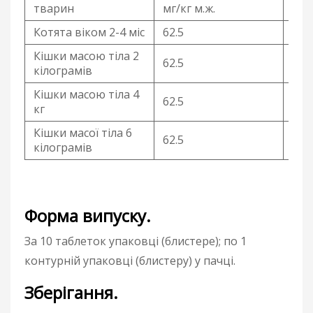
тварин
мг/кг м.ж.
таб
Котята віком 2-4 міс
62.5
1 /
Кішки масою тіла 2
62.5
1⁄2
кілограмів
Кішки масою тіла 4
62.5
1 т
кг
Кішки масої тіла 6
62.5
1,5
кілограмів
Форма випуску.
За 10 таблеток упаковці (блистере); по 1
контурній упаковці (блистеру) у пачці.
Зберігання.