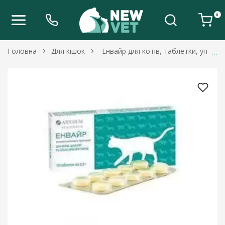
0
Головна
Для кішок
Енвайр для котів, таблетки, упаков