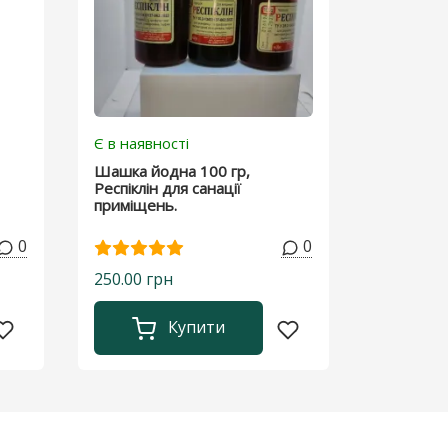
Є в наявності
Шашка йодна 100 гр,
Респіклін для санації
приміщень.
0
0
250.00 грн
Купити