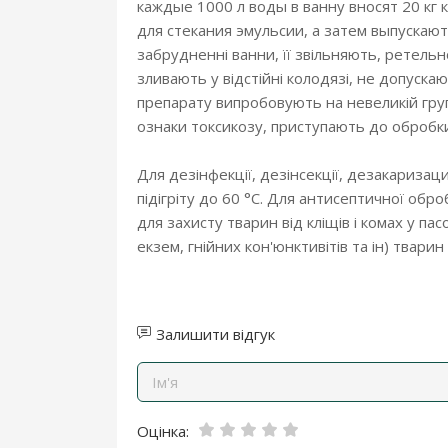
каждые 1000 л воды в ванну вносят 20 к
для стекания эмульсии, а затем выпускаю
забрудненні ванни, її звільняють, ретель
зливають у відстійні колодязі, не допус
препарату випробовують на невеликій групі
ознаки токсикозу, приступають до обробки 
Для дезінфекції, дезінсекції, дезакариза
підігріту до 60 °С. Для антисептичної обро
для захисту тварин від кліщів і комах у п
екзем, гнійних кон'юнктивітів та ін) тва
Залишити відгук
Оцінка: