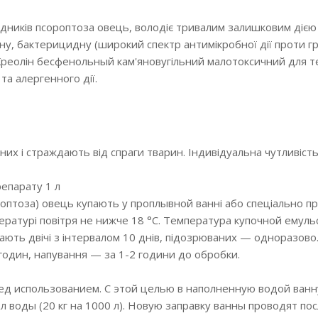
дників псороптоза овець, володіє тривалим залишковим дією
ну, бактерицидну (широкий спектр антимікробної дії проти гр
Креолін бесфенольный кам'яновугільний малотоксичний для 
а алергенного дії.
них і страждають від спраги тварин. Індивідуальна чутливість
репарату 1 л
ороптоза) овець купають у проплывной ванні або спеціально п
ературі повітря не нижче 18 °С. Температура купочной емульсі
пають двічі з інтервалом 10 днів, підозрюваних — одноразо
годин, напування — за 1-2 години до обробки.
ред использованием. С этой целью в наполненную водой ва
 л воды (20 кг на 1000 л). Новую заправку ванны проводят по