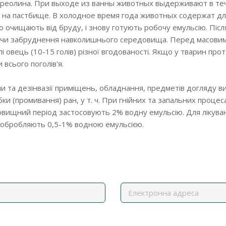
г креолина. При выходе из ванны животных выдерживают в т
т на пастбище. В холодное время года животных содержат д
но очищають від бруду, і знову готують робочу емульсію. Пі
каючи забруднення навколишнього середовища. Перед масови
 овець (10-15 голів) різної вгодованості. Якщо у тварин протя
всього поголів'я.
ции та дезінвазії приміщень, обладнання, предметів догляду 
бки (промивання) ран, у т. ч. При гнійних та запальних процеса
асовищний період застосовують 2% водну емульсію. Для лікува
рин обробляють 0,5-1% водною емульсією.