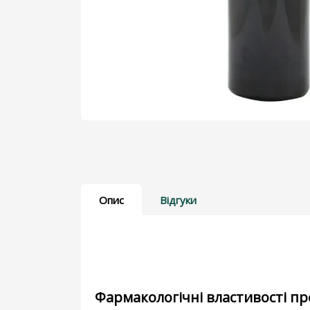
Дерматологічні препарати
Для бджіл
Для голубів
Для кішок
Показати більше
Опис
Відгуки
Фармакологічні властивості пр