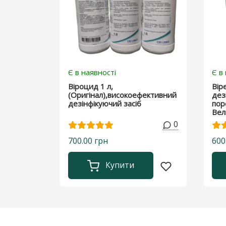
Є в наявності
Є в
Віроцид 1 л,
Вір
(Оригінал),високоефективний
дез
дезінфікуючий засіб
поро
Вел
0
700.00 грн
600
Купити