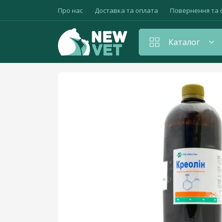
Про нас
Доставка та оплата
Повернення та 
Каталог
Головна
Дезінфікуючі засоби
Креолін (а
Амуніція для тварин
Антибіотики
Антистресові та седативні препарати
Вакцини, сировотки, щеплення
Вітаміни для тварин
Гепатопротектори
Гормональні засоби, контрацептиви
Дезінфікуючі засоби