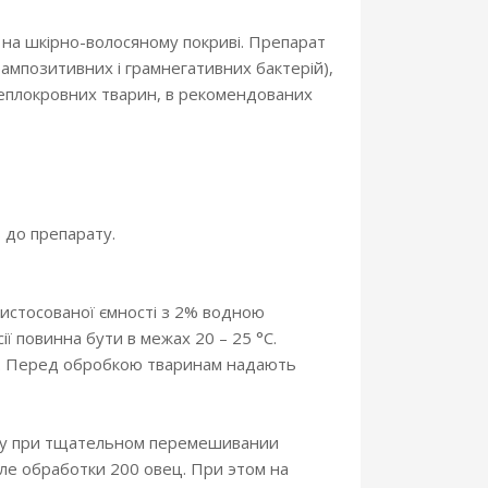
 на шкірно-волосяному покриві. Препарат
ампозитивних і грамнегативних бактерій),
теплокровних тварин, в рекомендованих
 до препарату.
ристосованої ємності з 2% водною
ї повинна бути в межах 20 – 25 °С.
во. Перед обробкою тваринам надають
нну при тщательном перемешивании
сле обработки 200 овец. При этом на