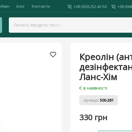
обмін
Блог
Контакти
+38 (050) 252-42-50
+38 (068
нтисептик, дезінфектант, акарицид) — 1 кг, Ланс-Хім
Креолін (ан
дезінфектан
Ланс-Хім
Є в наявності
Артикул:
500-281
330 грн