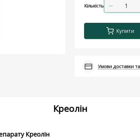
−
Кількість
Купити
Умови доставки та
Креолін
епарату Креолін