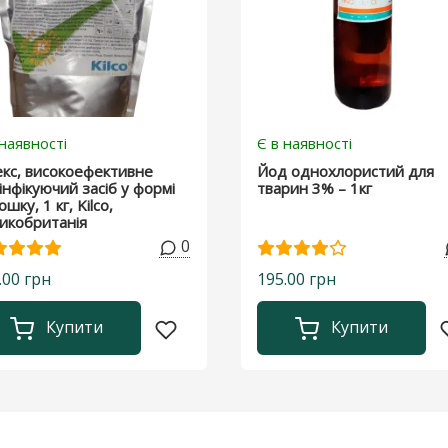
 наявності
Є в наявності
екс, високоефективне
Йод однохлористий для
інфікуючий засіб у формі
тварин 3% – 1кг
шку, 1 кг, Kilco,
икобританія
0
.00 грн
195.00 грн
Купити
Купити