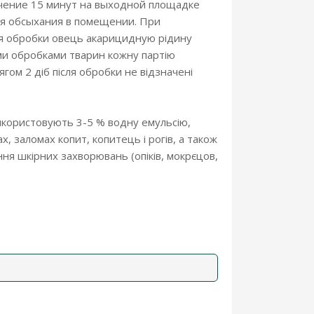
ечение 15 минут на выходной площадке
ля обсыхания в помещении. При
сля обробки овець акарицидную рідину
ми обробками тварин кожну партію
гом 2 діб після обробки не відзначені
використовують 3-5 % водну емульсію,
х, заломах копит, копитець і рогів, а також
ння шкірних захворювань (опіків, мокрєцов,