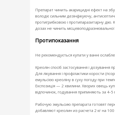
Препарат чинить акарицидні ефект на збу
володіє сильним дезінфікуючу, антисептич
протигрибковою і протипаразитарну дію. 
дозах не чинить місцевоподразнювальної т
Протипоказання
Не рекомендується купати у ванні ослабле
Креолін спосіб застосування і дозування п
Для лікування і профілактики корости (пс
емульсією креоліну в суху погоду при темп
Експозиція — 2 хвилини. Хворих овець ку
відпочинок, годування припиняють за 4-5 
Рабочую эмульсию препарата готовят пе
добавляют креолин из расчета 2 кг на 100