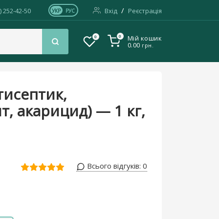
/
) 252-42-50
Вхід
Реєстрація
УКР
РУС
0
0
Мій кошик
0.00
грн.
тисептик,
т, акарицид) — 1 кг,
Всього відгуків:
0