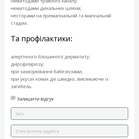
нематодами травного каналу;
нематодами дихальних шляхів;
несторами на преімагінальній та імагінальній
стадіях.
Та профілактики:
алергічного блошиного дерматиту;
дирофіляріозу;
при захворювання бабезіозами;
при укусах комах діє швидко, викликаючи їх
загибель.
Залишити відгук