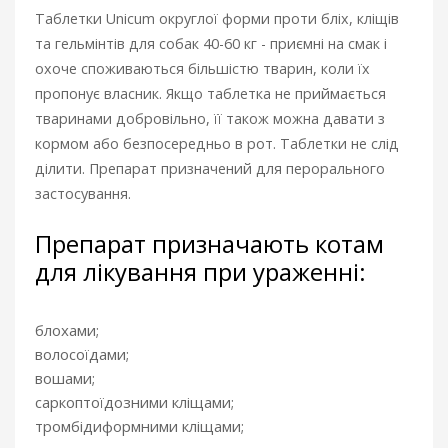
Таблетки Unicum округлої форми проти бліх, кліщів
та гельмінтів для собак 40-60 кг - приємні на смак і
охоче споживаються більшістю тварин, коли їх
пропонує власник. Якщо таблетка не приймається
тваринами добровільно, її також можна давати з
кормом або безпосередньо в рот. Таблетки не слід
ділити. Препарат призначений для перорального
застосування.
Препарат призначають котам
для лікування при ураженні:
блохами;
волосоїдами;
вошами;
саркоптоїдозними кліщами;
тромбідиформними кліщами;