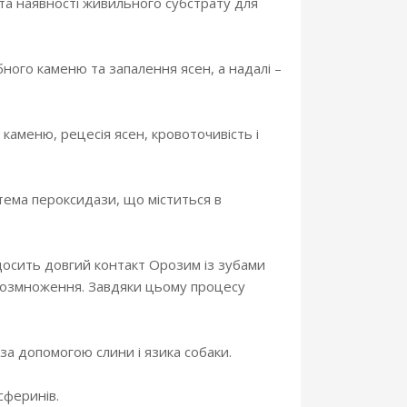
 та наявності живильного субстрату для
ного каменю та запалення ясен, а надалі –
аменю, рецесія ясен, кровоточивість і
тема пероксидази, що міститься в
 досить довгий контакт Орозим із зубами
о розмноження. Завдяки цьому процесу
за допомогою слини і язика собаки.
сферинів.