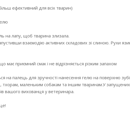
більш ефективний для всіх тварин)
гелю
ль на лапу, щоб тварина злизала.
апустивши взаємодію активних складових зі слиною. Рухи язи
о має приємний смак і не відрізняється різким запахом
ься на палець для зручності нанесення гелю на поверхню зубі
, тхорам, маленьким собакам та іншим тваринам.У запущени
ів вашого вихованця у ветеринара.
це!