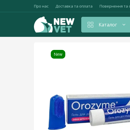
Про нас
Доставка та оплата
Повернення та 
Каталог
Головна
Для кішок
Зубна паста Орозим 
Амуніція для тварин
New
Антибіотики
Антистресові та седативні препарати
Вакцини, сировотки, щеплення
Вітаміни для тварин
Гепатопротектори
Гормональні засоби, контрацептиви
Дезінфікуючі засоби