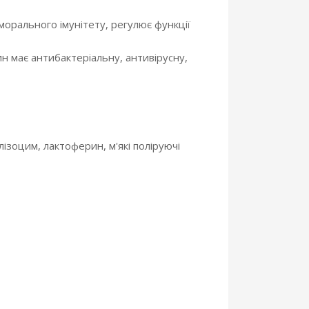
морального імунітету, регулює функції
рин має антибактеріальну, антивірусну,
ізоцим, лактоферин, м'які поліруючі