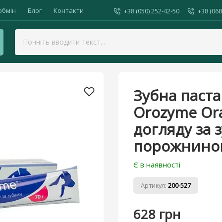
обмін
Блог
Контакти
+38 (050) 252-42-50
+38 (068
Ecuphar Orozyme Oral Hygiene gel по догляду за зубами та рото
Зубна паст
Orozyme Ora
догляду за 
порожниною
Є в наявності
Артикул:
200-527
628 грн