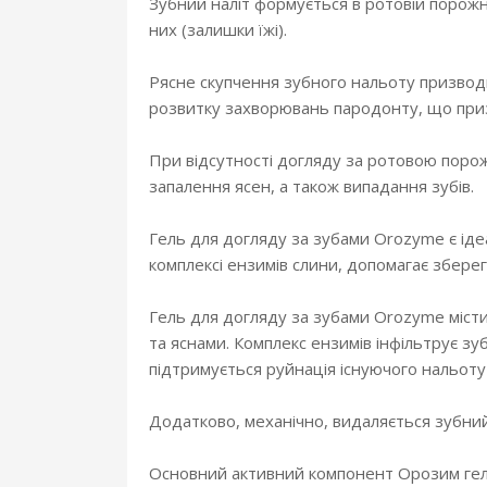
Зубний наліт формується в ротовій порожни
них (залишки їжі).
Рясне скупчення зубного нальоту призводи
розвитку захворювань пародонту, що приз
При відсутності догляду за ротовою порож
запалення ясен, а також випадання зубів.
Гель для догляду за зубами Orozyme є іде
комплексі ензимів слини, допомагає збере
Гель для догляду за зубами Orozyme місти
та яснами. Комплекс ензимів інфільтрує з
підтримується руйнація існуючого нальоту 
Додатково, механічно, видаляється зубний 
Основний активний компонент Орозим гелю 