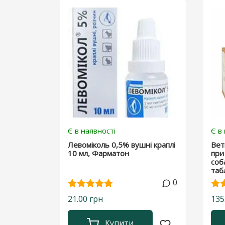
Є в наявності
Є в
Левоміколь 0,5% вушні краплі
Вет
10 мл, Фарматон
при
соб
таб
0
21.00 грн
135
Купити