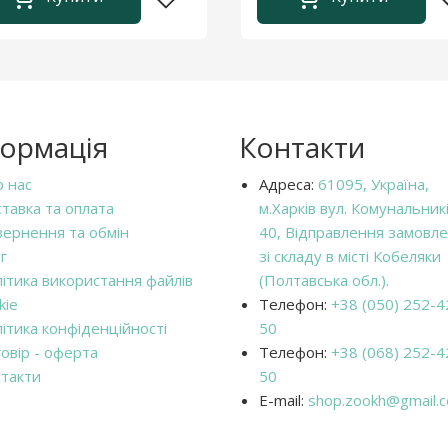
формація
Контакти
 нас
Адреса:
61095, Україна,
тавка та оплата
м.Харків вул. Комунальникі
ернення та обмін
40, Відправлення замовл
г
зі складу в місті Кобеляки
ітика використання файлів
(Полтавська обл.).
kie
Телефон:
+38 (050) 252-4
ітика конфіденційності
50
овір - оферта
Телефон:
+38 (068) 252-4
такти
50
E-mail:
shop.zookh@gmail.