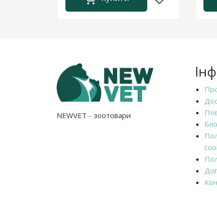
Ін
Про
Дос
Пов
NEWVET - зоотовари
Бло
Пол
coo
Пол
Дог
Кон