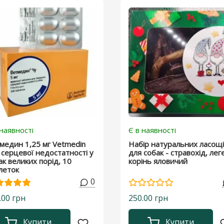
 наявності
Є в наявності
медин 1,25 мг Vetmedin
Набір натуральних ласощ
 серцевої недостатності у
для собак - стравохід, лег
ак великих порід, 10
корінь яловичий
леток
0
.00 грн
250.00 грн
Купити
Купити