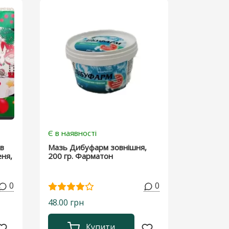
Є в наявності
ів
Мазь Дибуфарм зовнішня,
еня,
200 гр. Фарматон
0
0
48.00 грн
Купити