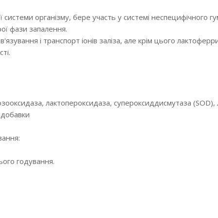
 системи організму, бере участь у системі неспецифічного гу
рої фази запалення.
 зв'язування і транспорт іонів заліза, але крім цього лактофер
ті.
озооксидаза, лактопероксидаза, супероксиддисмутаза (SOD), л
 добавки
вання:
ього годування.