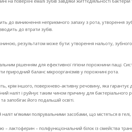
ні на поверхні емалі зубів завдяки життєдіяльності бактерій
ть до виникнення неприємного запаху з рота, утворення зуб
водить до втрати зубів.
ниною, результатом може бути: утворення нальоту, зубного к
альним рішенням для ефективної гігієни порожнини пащі. Сис
гти природний баланс мікроорганізмів у порожнині рота.
ть, крім іншого, поверхнево-активну речовину, яка гарантує
убний наліт і руйнує таким чином причину для бактеріальног
та запобігає його подальшій освіті.
наліт м'якими полірувальними засобами, що містяться в гелі, 
– лактоферин – поліфункціональний білок із сімейства тран