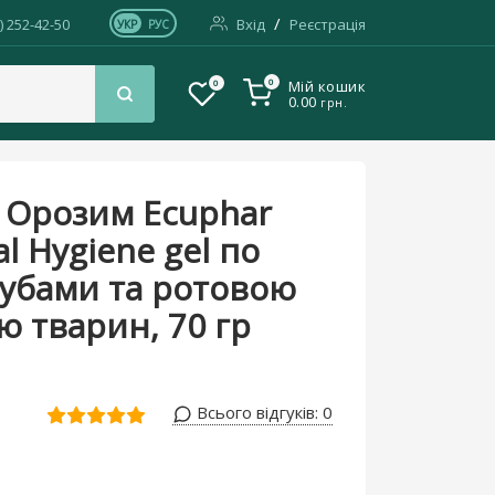
/
) 252-42-50
Вхід
Реєстрація
УКР
РУС
0
0
Мій кошик
0.00
грн.
вою порожниною тварин, 70 гр
а Орозим Ecuphar
l Hygiene gel по
зубами та ротовою
 тварин, 70 гр
Всього відгуків:
0