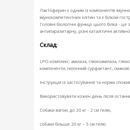
Лактоферин є одним із компонентів імунної
імунокомпетентних клітин та є білком гост
Головні біологічні функції цього білка - це
антипаразитарну, різні каталітичні активнос
Склад
:
LPO-комплекс: амілаза, глюкоамілаза, глюк
компоненти, неіонний сурфактант, смакові
Інструкція із застосування та норма спожи
Використовувати кожен день після останн
Собаки вагою до 20 кг - 2 см гелю,
собаки більше 20 кг – 5 см гелю