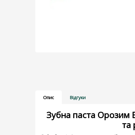
Дерматологічні препарати
Для бджіл
Для голубів
Для кішок
Показати більше
Опис
Відгуки
Зубна паста Орозим E
та