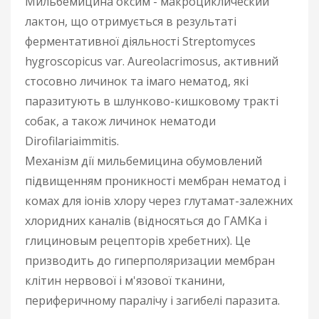
Мильбемицина оксим - макроциклический
лактон, що отримується в результаті
ферментативної діяльності Streptomyces
hygroscopicus var. Aureolacrimosus, активний
стосовно личинок та імаго нематод, які
паразитують в шлунково-кишковому тракті
собак, а також личинок нематоди
Dirofilariaimmitis.
Механізм дії мильбемицина обумовлений
підвищенням проникності мембран нематод і
комах для іонів хлору через глутамат-залежних
хлоридних каналів (відносяться до ГАМКа і
глициновым рецепторів хребетних). Це
призводить до гиперполяризации мембран
клітин нервової і м'язової тканини,
периферичному паралічу і загибелі паразита.