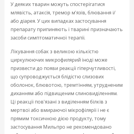
У деяких тварин можуть спостерігатися
млявість, атаксія, тремор м'язів, блювання і/
або діарея. У цих випадках застосування
препарату припиняють і тварині призначають
засоби симптоматичної терапії.
Лікування собак з великою кількістю
циркулюючих микрофилярий іноді може
призвести до появи реакції гіперчутливості,
що супроводжується блідістю слизових
оболонок, блювотою, тремтінням, утрудненим
диханням або підвищеним слиновиділенням.
Ці реакції пов'язані з виділенням білків з
мертвої або вмираючої мікрофілярії і не є
прямим токсичною дією продукту, тому
застосування Мильпро не рекомендовано