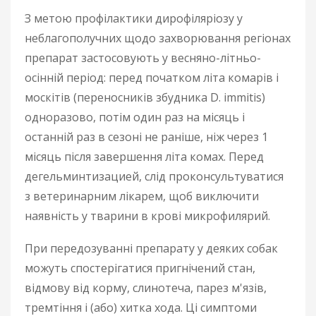
З метою профілактики дирофіляріозу у
неблагополучних щодо захворювання регіонах
препарат застосовують у весняно-літньо-
осінній період: перед початком літа комарів і
москітів (переносників збудника D. immitis)
одноразово, потім один раз на місяць і
останній раз в сезоні не раніше, ніж через 1
місяць після завершення літа комах. Перед
дегельминтизацией, слід проконсультуватися
з ветеринарним лікарем, щоб виключити
наявність у тварини в крові микрофилярий.
При передозуванні препарату у деяких собак
можуть спостерігатися пригнічений стан,
відмову від корму, слинотеча, парез м'язів,
тремтіння і (або) хитка хода. Ці симптоми