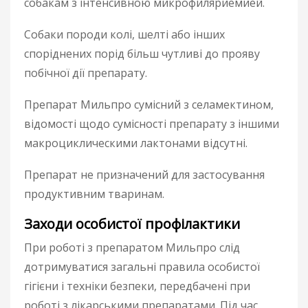
собакам з інтенсивною микрофиляриемией.
Собаки породи колі, шелті або інших
споріднених порід більш чутливі до прояву
побічної дії препарату.
Препарат Мильпро сумісний з селамектином,
відомості щодо сумісності препарату з іншими
макроциклическими лактонами відсутні.
Препарат не призначений для застосування
продуктивним тваринам.
Заходи особистої профілактики
При роботі з препаратом Мильпро слід
дотримуватися загальні правила особистої
гігієни і техніки безпеки, передбачені при
роботі з лікарськими препаратами. Під час