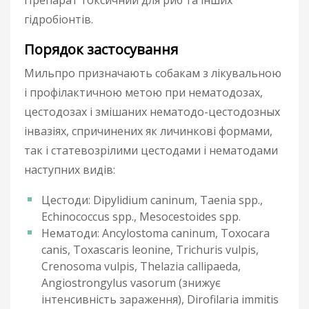
гідробіонтів.
Порядок застосування
Мильпро призначають собакам з лікувальною
і профілактичною метою при нематодозах,
цестодозах і змішаних нематодо-цестодозных
інвазіях, спричинених як личинкові формами,
так і статевозрілими цестодами і нематодами
наступних видів:
Цестоди: Dipylidium caninum, Taenia spp.,
Echinococcus spp., Mesocestoides spp.
Нематоди: Ancylostoma caninum, Toxocara
canis, Toxascaris leonine, Trichuris vulpis,
Crenosoma vulpis, Thelazia callipaeda,
Angiostrongylus vasorum (знижує
інтенсивність зараження), Dirofilaria immitis