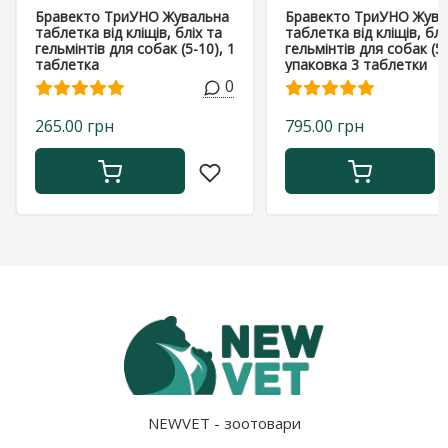
Бравекто ТриУНО Жувальна
Бравекто ТриУНО Жува
таблетка від кліщів, бліх та
таблетка від кліщів, блі
гельмінтів для собак (5-10), 1
гельмінтів для собак (5-
таблетка
упаковка 3 таблетки
0
265.00 грн
795.00 грн
NEWVET - зоотовари