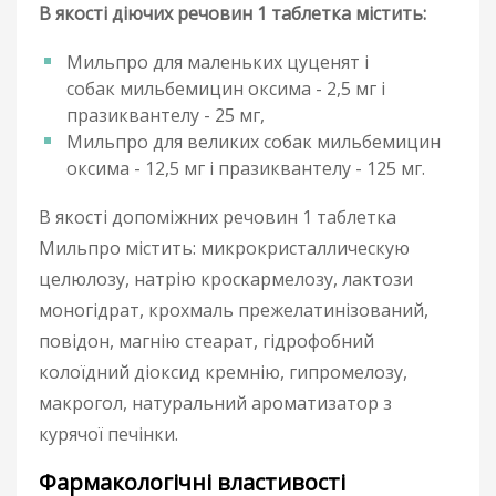
В якості діючих речовин 1 таблетка містить:
Мильпро для маленьких цуценят і
собак мильбемицин оксима - 2,5 мг і
празиквантелу - 25 мг,
Мильпро для великих собак мильбемицин
оксима - 12,5 мг і празиквантелу - 125 мг.
В якості допоміжних речовин 1 таблетка
Мильпро містить: микрокристаллическую
целюлозу, натрію кроскармелозу, лактози
моногідрат, крохмаль прежелатинізований,
повідон, магнію стеарат, гідрофобний
колоїдний діоксид кремнію, гипромелозу,
макрогол, натуральний ароматизатор з
курячої печінки.
Фармакологічні властивості