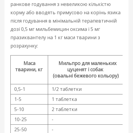
ранкове годування з невеликою кількістю
корму або вводять примусово на корінь язика
після годування в мінімальній терапевтичній
дозі 0,5 мг мильбемицин оксима і 5 мг
празиквантелу на 1 кг маси тварини з
розрахунку:
Маса
Мильпро для маленьких
тварини, кг
цуценят і собак
(овальні бежевого кольору)
0,5-1
1/2 таблетки
-
1-5
1 таблетка
-
5-10
2 таблетки
10-25
-
25-50
-