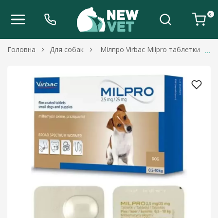
0
Головна
Для собак
Мілпро Virbac Milpro таблетки для с