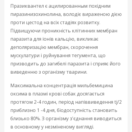
Празиквантел є ацилированным похідним
пиразинизохинолина, володіє вираженою дією
проти цестод на всіх стадіях розвитку.
Підвищуючи проникність клітинних мембран
паразита для іонів кальцію, викликає
деполяризацію мембран, скорочення
мускулатури і руйнування тегумента, що
призводить до загибелі паразита і сприяє його
виведенню з організму тварини.
Максимальна концентрація мильбемицина
оксима в плазмі крові собак досягається
протягом 2-4 годин, період напіввиведення tj/2
приблизно 1 -4 дня, біодоступність становить
близько 80%. З організму з'єднання виводиться
в основному у незміненому вигляді.