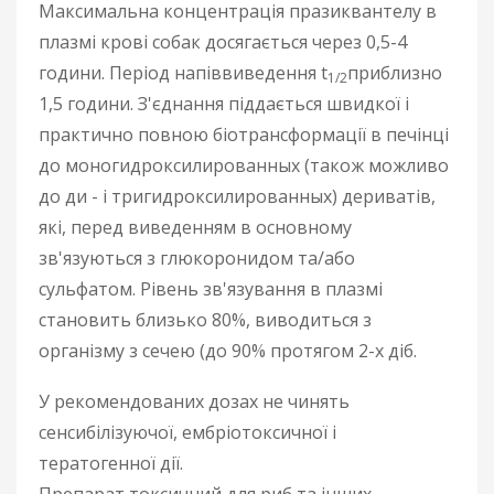
Максимальна концентрація празиквантелу в
плазмі крові собак досягається через 0,5-4
години. Період напіввиведення t
приблизно
1/2
1,5 години. З'єднання піддається швидкої і
практично повною біотрансформації в печінці
до моногидроксилированных (також можливо
до ди - і тригидроксилированных) дериватів,
які, перед виведенням в основному
зв'язуються з глюкоронидом та/або
сульфатом. Рівень зв'язування в плазмі
становить близько 80%, виводиться з
організму з сечею (до 90% протягом 2-х діб.
У рекомендованих дозах не чинять
сенсибілізуючої, ембріотоксичної і
тератогенної дії.
Препарат токсичний для риб та інших