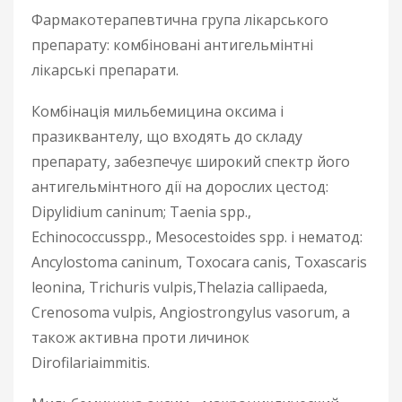
Фармакотерапевтична група лікарського
препарату: комбіновані антигельмінтні
лікарські препарати.
Комбінація мильбемицина оксима і
празиквантелу, що входять до складу
препарату, забезпечує широкий спектр його
антигельмінтного дії на дорослих цестод:
Dipylidium caninum; Taenia spp.,
Echinococcusspp., Mesocestoides spp. і нематод:
Ancylostoma caninum, Toxocara canis, Toxascaris
leonina, Trichuris vulpis,Thelazia callipaeda,
Crenosoma vulpis, Angiostrongylus vasorum, а
також активна проти личинок
Dirofilariaimmitis.