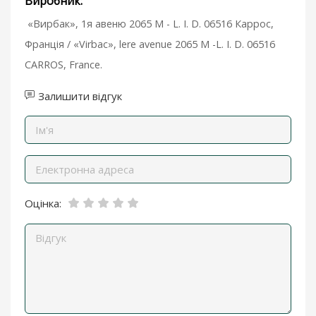
Виробник:
«Вирбак», 1я авеню 2065 М - L. I. D. 06516 Каррос,
Франція / «Virbac», lere avenue 2065 М -L. I. D. 06516
CARROS, France.
Залишити відгук
Оцінка: