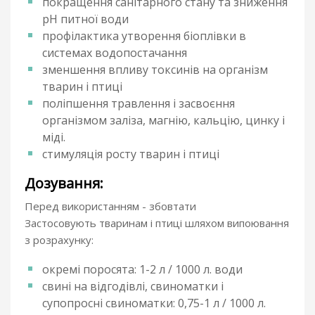
покращення санітарного стану та зниження
pH питної води
профілактика утворення біоплівки в
системах водопостачання
зменшення впливу токсинів на організм
тварин і птиці
поліпшення травлення і засвоєння
організмом заліза, магнію, кальцію, цинку і
міді.
стимуляція росту тварин і птиці
Дозування:
Перед використанням - збовтати
Застосовують тваринам і птиці шляхом випоювання
з розрахунку:
окремі поросята: 1-2 л / 1000 л. води
свині на відгодівлі, свиноматки і
супопросні свиноматки: 0,75-1 л / 1000 л.