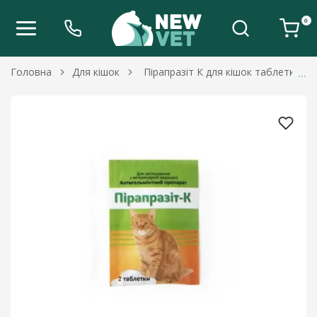
0
Головна
Для кішок
Пірапразіт К для кішок таблетки №