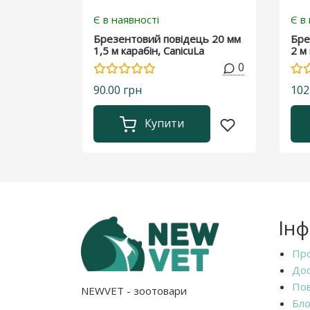
Є в наявності
Є в
Брезентовий повідець 20 мм
Бре
1,5 м карабін, CanicuLa
2 м 
0
90.00 грн
102
Купити
Ін
Про
Дос
Пов
NEWVET - зоотовари
Бло