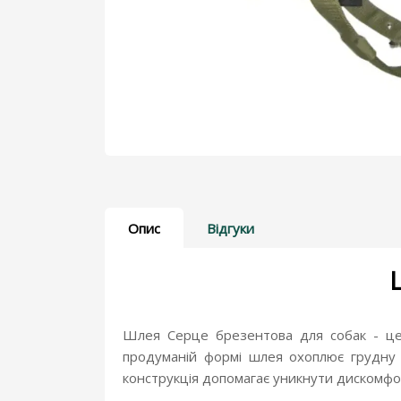
Дерматологічні препарати
Для бджіл
Для голубів
Для кішок
Показати більше
Опис
Відгуки
Шлея Серце брезентова для собак - це 
продуманій формі шлея охоплює грудну 
конструкція допомагає уникнути дискомфор