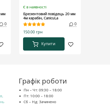
Є в наявності
 мм
Брезентовий повідець 20 мм
4м карабін, CanicuLa
0
0
150.00 грн
Купити
Графік роботи
Пн – Чт:
09:30 – 18:00
в,
Пт:
10:00 – 18:00
ень
Сб – Нд:
Зачинено