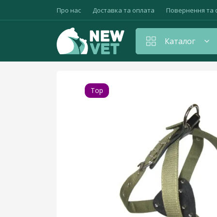
Про нас
Доставка та оплата
Повернення та 
Каталог
Головна
Амуніція для тварин
Шлея Серц
Амуніція для тварин
Top
Антибіотики
Антистресові та седативні препарати
Вакцини, сировотки, щеплення
Вітаміни для тварин
Гепатопротектори
Гормональні засоби, контрацептиви
Дезінфікуючі засоби