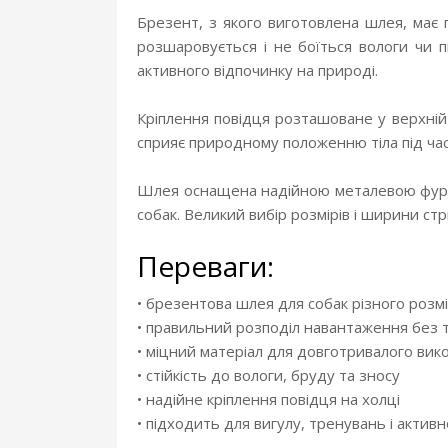
Брезент, з якого виготовлена шлея, має 
розшаровується і не боїться вологи чи 
активного відпочинку на природі.
Кріплення повідця розташоване у верхній 
сприяє природному положенню тіла під час
Шлея оснащена надійною металевою фурні
собак. Великий вибір розмірів і ширини ст
Переваги:
• брезентова шлея для собак різного розм
• правильний розподіл навантаження без 
• міцний матеріал для довготривалого вик
• стійкість до вологи, бруду та зносу
• надійне кріплення повідця на холці
• підходить для вигулу, тренувань і актив