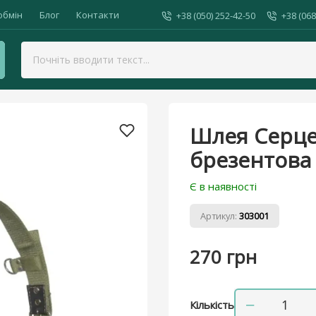
обмін
Блог
Контакти
+38 (050) 252-42-50
+38 (068
е одинарна брезентова для собак, 30 мм
Шлея Серце
брезентова 
Є в наявності
Артикул:
303001
270 грн
−
Кількість