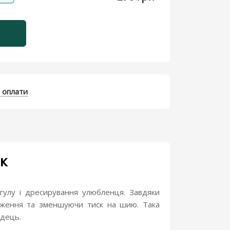
 оплати
к
гулу і дресирування улюбленця. Завдяки
таження та зменшуючи тиск на шию. Така
ідець.