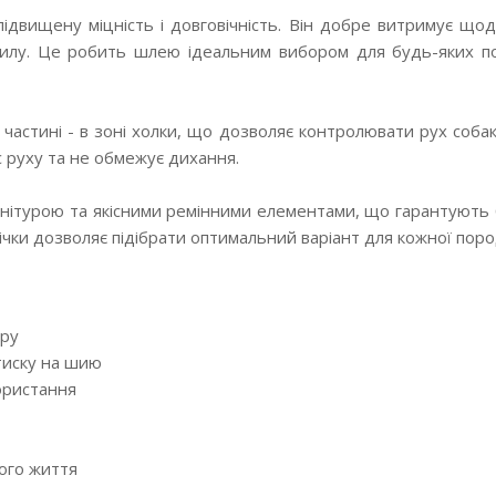
підвищену міцність і довговічність. Він добре витримує що
пилу. Це робить шлею ідеальним вибором для будь-яких по
частині - в зоні холки, що дозволяє контролювати рух собаки
 руху та не обмежує дихання.
турою та якісними ремінними елементами, що гарантують б
річки дозволяє підібрати оптимальний варіант для кожної поро
іру
тиску на шию
ористання
ного життя