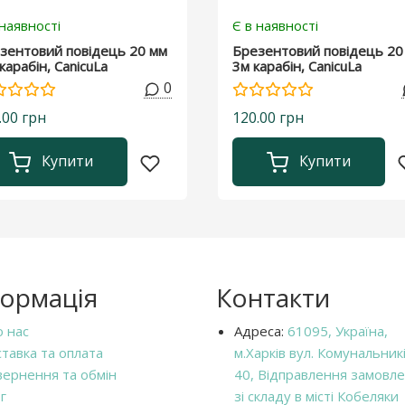
 наявності
Є в наявності
зентовий повідець 20 мм
Брезентовий повідець 20
карабін, CanicuLa
3м карабін, CanicuLa
0
.00 грн
120.00 грн
Купити
Купити
формація
Контакти
 нас
Адреса:
61095, Україна,
тавка та оплата
м.Харків вул. Комунальникі
ернення та обмін
40, Відправлення замовл
г
зі складу в місті Кобеляки