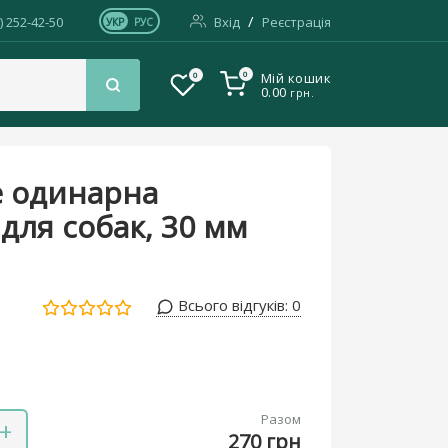
/
) 252-42-50
Вхід
Реєстрація
УКР
РУС
0
0
Мій кошик
0.00
грн.
 одинарна
для собак, 30 мм
Всього відгуків:
0
Разом
+
270 грн