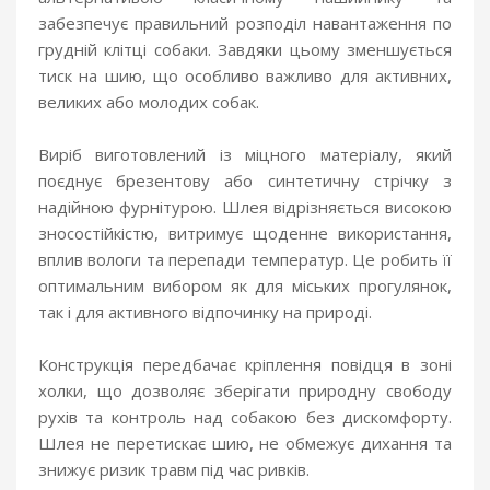
забезпечує правильний розподіл навантаження по
грудній клітці собаки. Завдяки цьому зменшується
тиск на шию, що особливо важливо для активних,
великих або молодих собак.
Виріб виготовлений із міцного матеріалу, який
поєднує брезентову або синтетичну стрічку з
надійною фурнітурою. Шлея відрізняється високою
зносостійкістю, витримує щоденне використання,
вплив вологи та перепади температур. Це робить її
оптимальним вибором як для міських прогулянок,
так і для активного відпочинку на природі.
Конструкція передбачає кріплення повідця в зоні
холки, що дозволяє зберігати природну свободу
рухів та контроль над собакою без дискомфорту.
Шлея не перетискає шию, не обмежує дихання та
знижує ризик травм під час ривків.