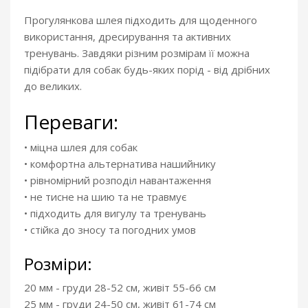
Прогулянкова шлея підходить для щоденного
використання, дресирування та активних
тренувань. Завдяки різним розмірам її можна
підібрати для собак будь-яких порід - від дрібних
до великих.
Переваги:
• міцна шлея для собак
• комфортна альтернатива нашийнику
• рівномірний розподіл навантаження
• не тисне на шию та не травмує
• підходить для вигулу та тренувань
• стійка до зносу та погодних умов
Розміри:
20 мм - груди 28-52 см, живіт 55-66 см
25 мм - груди 24-50 см, живіт 61-74 см