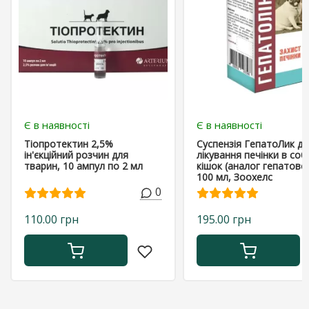
Є в наявності
Є в наявності
Тіопротектин 2,5%
Суспензія ГепатоЛик дл
ін'єкційний розчин для
лікування печінки в соба
тварин, 10 ампул по 2 мл
кішок (аналог гепатовет
100 мл, Зоохелс
0
110.00 грн
195.00 грн