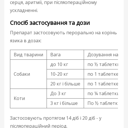
серця, аритмії, при післяопераційному
ускладненні.
Спосіб застосування та дози
Препарат застосовують перорально на корінь
язика в дозах:
Вид тварини
Вага
Дозування на 1 т
до 10 кг
по ½ таблетки (50
Собаки
10-20 кг
по 1 таблетке (100
20 кг і більше
по 1 таблетке 3 р
До 3 кг
по ¼ таблетки (25
Коти
3 кг і більше
По ½ таблетки (50
Застосовують протягом 14 діб і 20 діб - у
післяопераційний період.