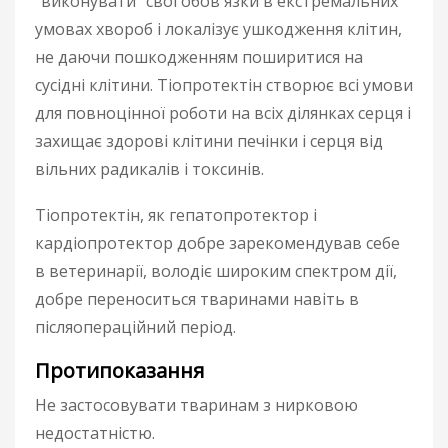
"виконувати" свої обов'язки в екстремальних
умовах хвороб і локалізує ушкодження клітин,
не даючи пошкодженням поширитися на
сусідні клітини. Тіопротектін створює всі умови
для повноцінної роботи на всіх ділянках серця і
захищає здорові клітини печінки і серця від
вільних радикалів і токсинів.
Тіопротектін, як гепатопротектор і
кардіопротектор добре зарекомендував себе
в ветеринарії, володіє широким спектром дії,
добре переноситься тваринами навіть в
післяопераційний період.
Протипоказання
Не застосовувати тваринам з нирковою
недостатністю.