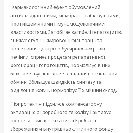
Фармакологічний ефект обумовлений
антиоксидантними, мембраностабілізуючими,
протиішемічними і імуномодулюючими
властивостями. Запобігає загибелі гепатоцитів,
знижує ступінь жирової інфільтрації та
поширення центролобулярних некрозів
печінки, сприяє процесам репаративної
регенерації гепатоцитів, нормалізує в них
білковий, вуглеводний, ліпідний і пігментний
обміни. Збільшує швидкість синтезу та
виділення жовчі, нормалізує її хімічний склад.
Тіопротектін підсилює компенсаторну
активацію анаеробного гліколізу і активує
процеси окислення в циклі Кребса зі
збереженням внутрішньоклітинного фонду