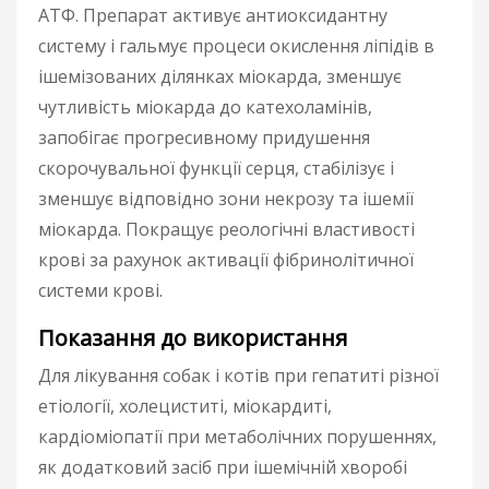
АТФ. Препарат активує антиоксидантну
систему і гальмує процеси окислення ліпідів в
ішемізованих ділянках міокарда, зменшує
чутливість міокарда до катехоламінів,
запобігає прогресивному придушення
скорочувальної функції серця, стабілізує і
зменшує відповідно зони некрозу та ішемії
міокарда. Покращує реологічні властивості
крові за рахунок активації фібринолітичної
системи крові.
Показання до використання
Для лікування собак і котів при гепатиті різної
етіології, холециститі, міокардиті,
кардіоміопатії при метаболічних порушеннях,
як додатковий засіб при ішемічній хворобі