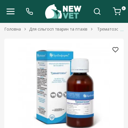
0
Головна
Для сільгосп тварин та птахів
Трематозол ему