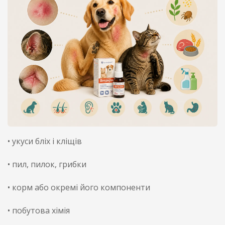
• укуси бліх і кліщів
• пил, пилок, грибки
• корм або окремі його компоненти
• побутова хімія