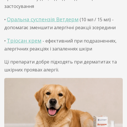
застосування
Оральна суспензія Ветдерм
•
(10 мл / 15 мл) -
допомагає зменшити алергічні реакції зсередини
Тріосан крем
•
- ефективний при подразненнях,
алергічних реакціях і запаленнях шкіри
Ці препарати добре підходять при дерматитах та
шкірних проявах алергії.