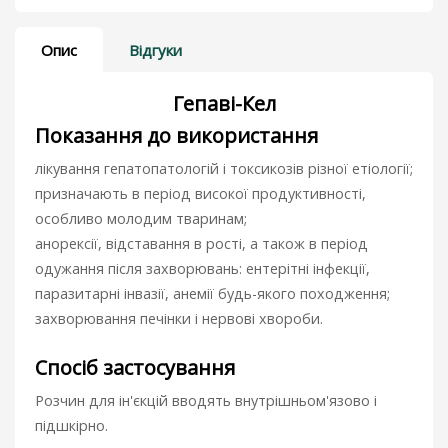
Опис
Відгуки
Гепаві-Кел
Показання до використання
лікування гепатопатологій і токсикозів різної етіології;
призначають в період високої продуктивності,
особливо молодим тваринам;
анорексії, відставання в рості, а також в період
одужання після захворювань: ентерітні інфекції,
паразитарні інвазії, анемії будь-якого походження;
захворювання печінки і нервові хвороби.
Спосіб застосування
Розчин для ін'єкцій вводять внутрішньом'язово і
підшкірно.