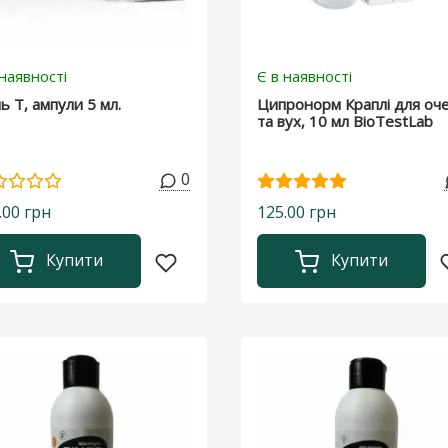
 наявності
Є в наявності
ь Т, ампули 5 мл.
Ципронорм Краплі для оч
та вух, 10 мл BioTestLab
0
.00 грн
125.00 грн
Купити
Купити