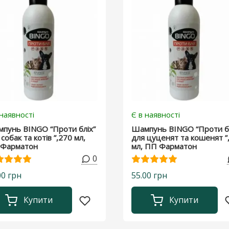
 наявності
Є в наявності
пунь BINGO “Проти бліх”
Шампунь BINGO “Проти бл
собак та котів ”,270 мл,
для цуценят та кошенят ”
Фарматон
мл, ПП Фарматон
0
00 грн
55.00 грн
Купити
Купити