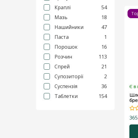
Краплі
54
To
Мазь
18
Нашийники
47
Паста
1
Порошок
16
Розчин
113
Спрей
21
Супозиторії
2
Суспензія
36
Є в
Шле
Таблетки
154
бре
365