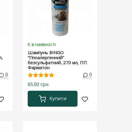
Є в наявності
Шампунь BINGO
л,
“Гіпоалергенний”
безсульфатний, 270 мл, ПП
Фарматон
0
0
65.00 грн
Купити