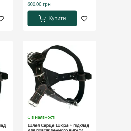
600.00 грн
Купити
Є в наявності
лад
Шлея Серце Шкіра + підклад
для повсякденного вигулу