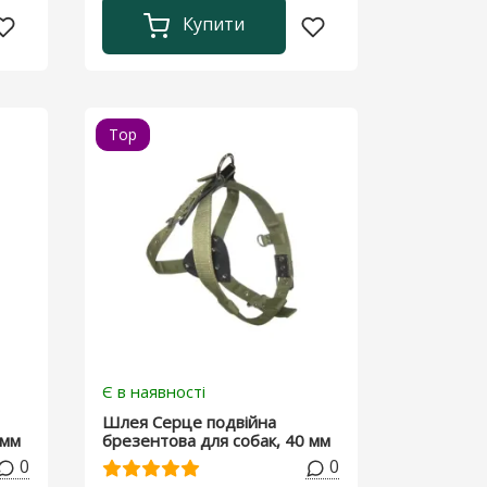
Купити
Top
Є в наявності
Шлея Серце подвійна
 мм
брезентова для собак, 40 мм
0
0