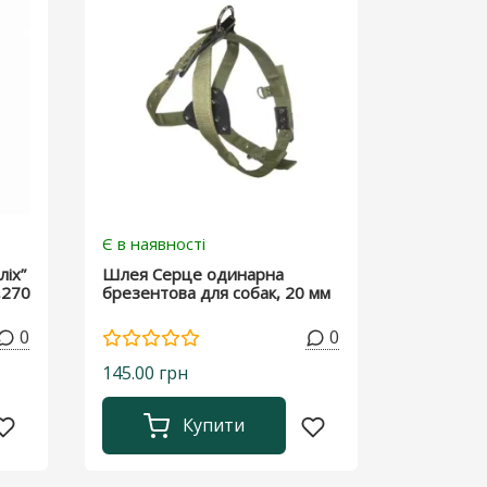
Є в наявності
іх”
Шлея Серце одинарна
,270
брезентова для собак, 20 мм
0
0
145.00 грн
Купити