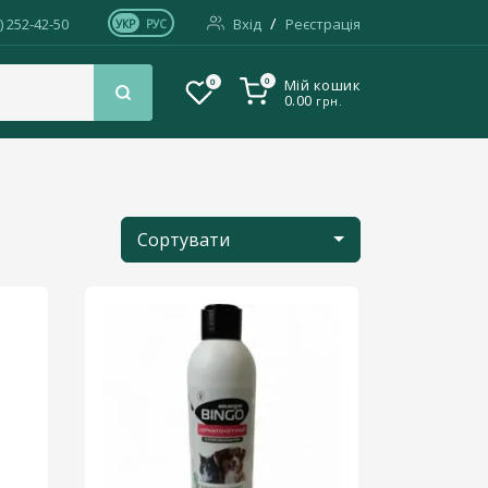
/
) 252-42-50
Вхід
Реєстрація
УКР
РУС
0
0
Мій кошик
0.00
грн.
Сортувати