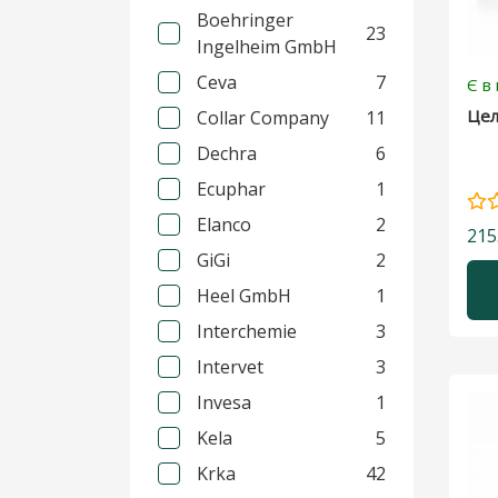
Boehringer
23
Дерматологічні препарати
Ingelheim GmbH
Ceva
7
Є в
Для бджіл
Цел
Collar Company
11
Для голубів
Dechra
6
Для кішок
Ecuphar
1
Elanco
2
Показати більше
215
GiGi
2
Heel GmbH
1
Interchemie
3
Intervet
3
Invesa
1
Kela
5
Krka
42