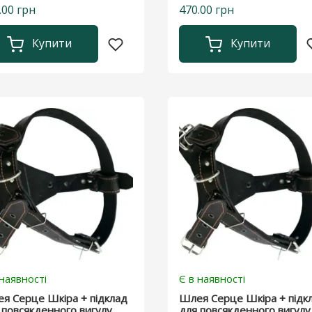
.00 грн
470.00 грн
Купити
Купити
 наявності
Є в наявності
я Серце Шкіра + підклад
Шлея Серце Шкіра + підк
 повсякденного вигулу
для повсякденного вигулу