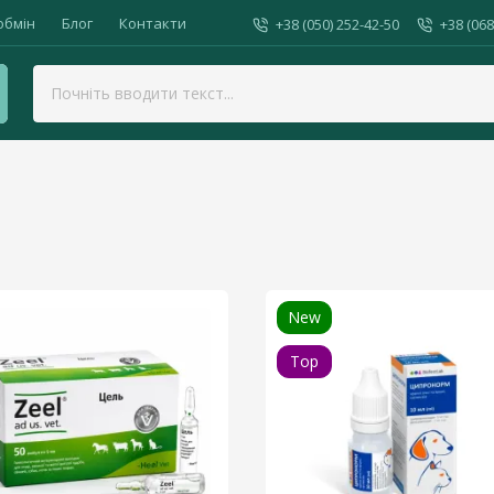
обмін
Блог
Контакти
+38 (050) 252-42-50
+38 (068
New
Top