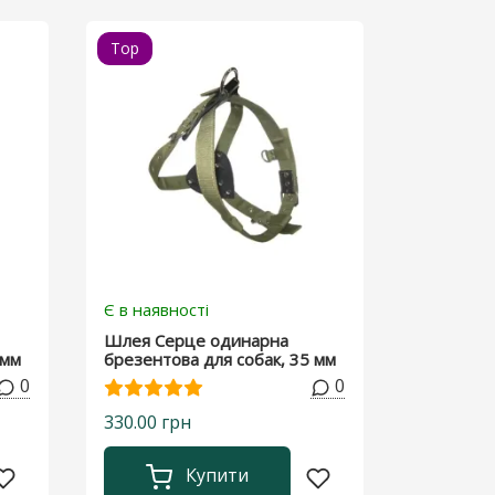
Top
Є в наявності
Шлея Серце одинарна
 мм
брезентова для собак, 35 мм
0
0
330.00 грн
Купити