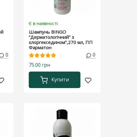
Є в наявності
ей
Шампунь BINGO
“Дерматологічний” з
хлоргекседином”,270 мл, ПП
Фарматон
0
0
75.00 грн
Купити