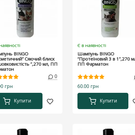
 наявності
Є в наявності
мпунь BINGO
Шампунь BINGO
сметичний” Сяючий блиск
“Протеїновий 3 в 1”,270 м
шовковистість ”,270 мл, ПП
ПП Фарматон
матон
0
00 грн
60.00 грн
Купити
Купити