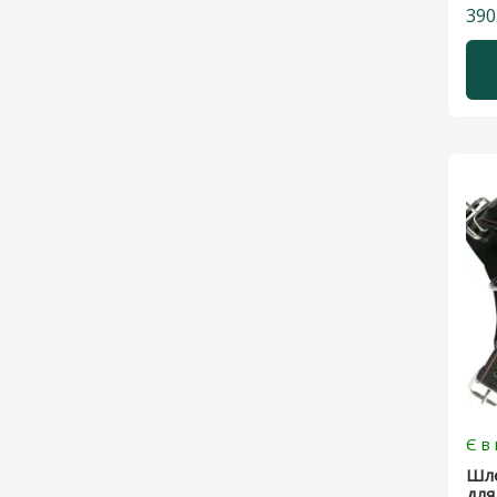
390
Є в
Шле
для