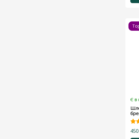
To
Є в
Шле
бре
450