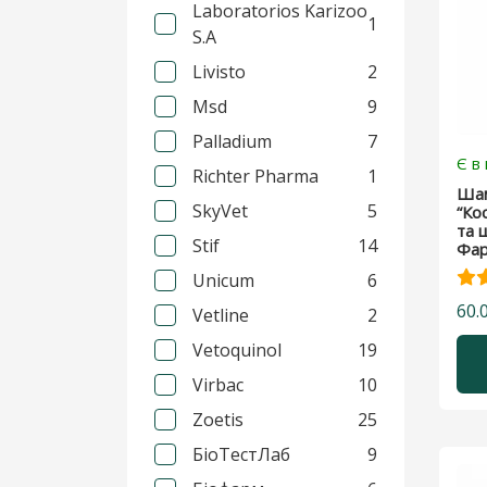
Laboratorios Karizoo
1
S.A
Livisto
2
Msd
9
Palladium
7
Є в
Richter Pharma
1
Ша
SkyVet
5
“Ко
та 
Stif
14
Фар
Unicum
6
60.
Vetline
2
Vetoquinol
19
Virbac
10
Zoetis
25
БіоТестЛаб
9