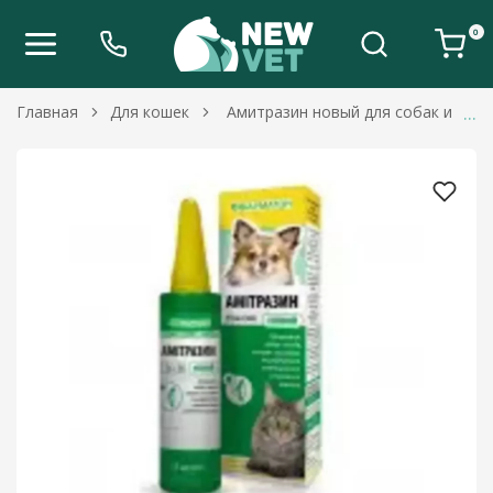
0
Главная
Для кошек
Амитразин новый для собак и кот