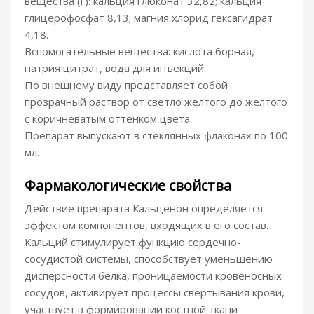
вещества (г): кальция глюконат 32,82; кальция
глицерофосфат 8,13; магния хлорид гексагидрат
4,18.
Вспомогательные вещества: кислота борная,
натрия цитрат, вода для инъекций.
По внешнему виду представляет собой
прозрачный раствор от светло желтого до желтого
с коричневатым оттенком цвета.
Препарат выпускают в стеклянных флаконах по 100
мл.
Фармакологические свойства
Действие препарата Кальценон определяется
эффектом компонентов, входящих в его состав.
Кальций стимулирует функцию сердечно-
сосудистой системы, способствует уменьшению
дисперсности белка, проницаемости кровеносных
сосудов, активирует процессы свертывания крови,
участвует в формировании костной ткани