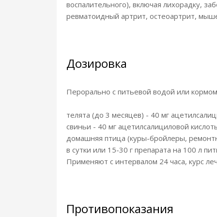
воспалительного), включая лихорадку, за
ревматоидный артрит, остеоартрит, мыше
Дозировка
Перорально с питьевой водой или кормом 
телята (до 3 месяцев) - 40 мг ацетилсалици
свиньи - 40 мг ацетилсалициловой кислоты н
домашняя птица (куры-бройлеры, ремонтный
в сутки или 15-30 г препарата на 100 л п
Применяют с интервалом 24 часа, курс лече
Противопоказания