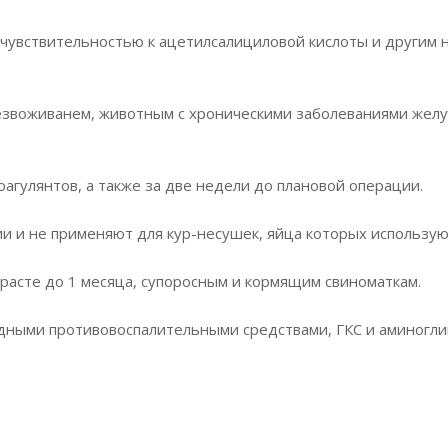
чувствительностью к ацетилсалициловой кислоты и другим
езвоживанем, животным с хроническими заболеваниями желу
агулянтов, а также за две недели до плановой операции.
и и не применяют для кур-несушек, яйца которых использую
расте до 1 месяца, супоросным и кормящим свиноматкам.
дными противовоспалительными средствами, ГКС и аминогли