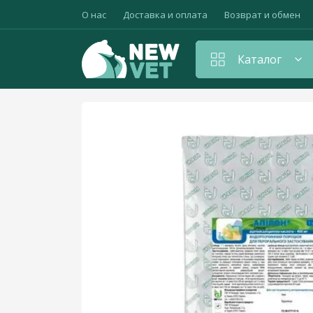
О нас
Доставка и оплата
Возврат и обмен
Каталог
Главная
Антибиотики
Апирон, 1 кг АТ 
Амуниция для животных
Антибиотики
Антистрессовые и седативные препараты
Вакцины, прививки, сыворотки
Витамины для животных
Гепатопротекторы
Гормональные средства, контрацептивы
Дезинфицирующие средства