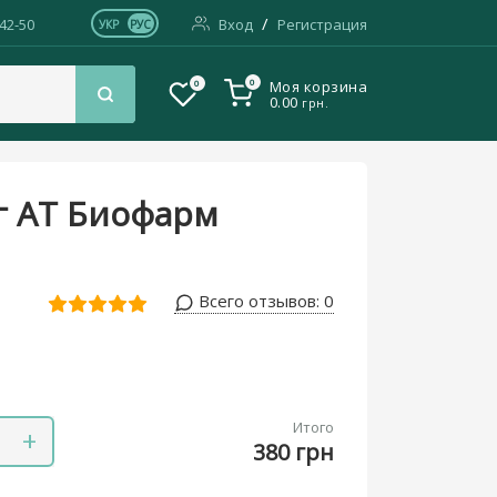
/
-42-50
Вход
Регистрация
УКР
РУС
0
0
Моя корзина
0.00
грн.
кг АТ Биофарм
Всего отзывов:
0
Итого
+
380 грн