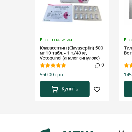
Есть в наличии
Ест
Клавасептин (Clavaseptin) 500
Тил
мг 10 табл. - 1 т./40 кг,
Вет
Vetoquinol (аналог синулокс)
0
560.00 грн
145
Купить