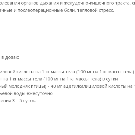
болевания органов дыхания и желудочно-кишечного тракта, 
чные и послеоперационные боли, тепловой стресс.
в дозах:
ловой кислоты на 1 кг массы тела (100 мг на 1 кг массы тела)
а 1 кг массы тела (100 мг на 1 кг массы тела) в сутки
 молодняк птицы) - 40 мг ацетилсалициловой кислоты на 1 кг
итьевой воды ежесуточно.
ния 3 - 5 суток.