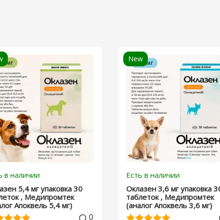
w
New
ь в наличии
Есть в наличии
азен 5,4 мг упаковка 30
Оклазен 3,6 мг упаковка 3
леток , Медипромтек
таблеток , Медипромтек
алог Апоквель 5,4 мг)
(аналог Апоквель 3,6 мг)
0