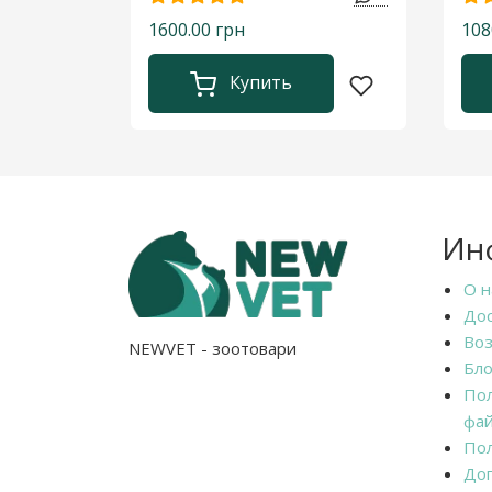
1600.00 грн
108
Купить
Ин
О н
Дос
Воз
NEWVET - зоотовари
Бло
Пол
фай
Пол
Дог