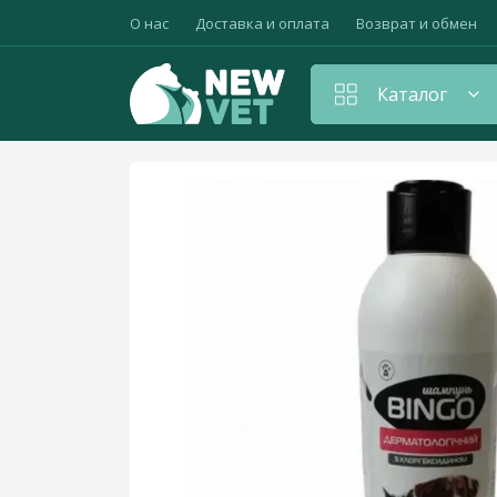
О нас
Доставка и оплата
Возврат и обмен
Каталог
Главная
Дерматологические препараты
Амуниция для животных
Антибиотики
Антистрессовые и седативные препараты
Вакцины, прививки, сыворотки
Витамины для животных
Гепатопротекторы
Гормональные средства, контрацептивы
Дезинфицирующие средства