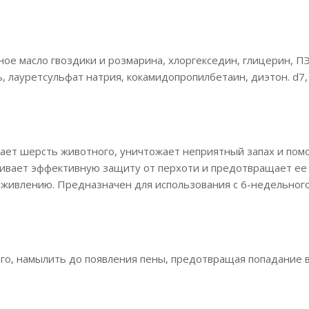
ое масло гвоздики и розмарина, хлоргекседин, глицерин, П
ь, лауpетcульфaт нaтpия, кокамидопропилбетаин, диэтон. d7,
т шерсть животного, уничтожает неприятный запах и помо
ивает эффективную защиту от перхоти и предотвращает ее 
аживлению. Предназначен для использования с 6-недельного
о, намылить до появления пены, предотвращая попадание в