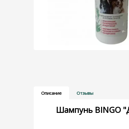
Дерматологические препараты
Для голубей
Для кошек
Для пчел
Показать больше
Описание
Отзывы
Шампунь BINGO "Д