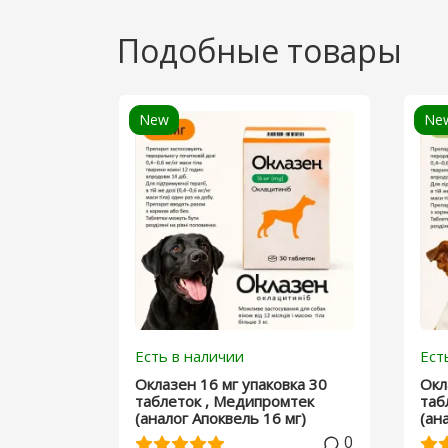
Подобные товары
New
Ne
Есть в наличии
Ест
Оклазен 16 мг упаковка 30
Окл
таблеток , Медипромтек
таб
(аналог Апоквель 16 мг)
(ан
0