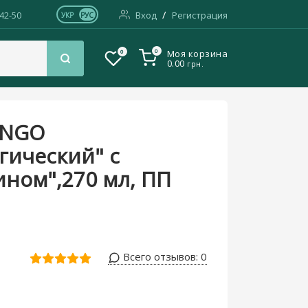
/
-42-50
Вход
Регистрация
УКР
РУС
0
0
Моя корзина
0.00
грн.
л, ПП Фарматон
INGO
гический" с
ином",270 мл, ПП
Всего отзывов:
0