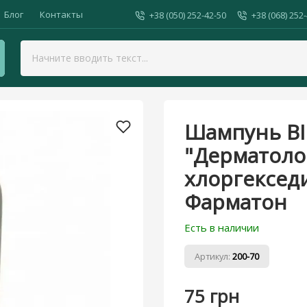
Блог
Контакты
+38 (050) 252-42-50
+38 (068) 252
Шампунь BINGO "Дерматологический" с хлоргекседином",270 м
Шампунь B
"Дерматоло
хлоргексед
Фарматон
Есть в наличии
Артикул:
200-70
75 грн