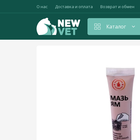
О нас
Доставка и оплата
Возврат и обмен
Каталог
Главная
Дерматологические препараты
Амуниция для животных
Антибиотики
Антистрессовые и седативные препараты
Вакцины, прививки, сыворотки
Витамины для животных
Гепатопротекторы
Гормональные средства, контрацептивы
Дезинфицирующие средства