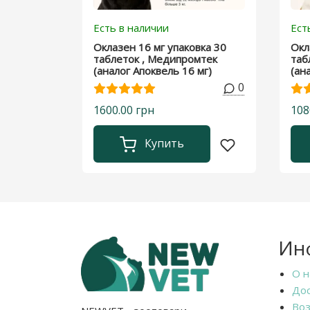
Есть в наличии
Ест
Оклазен 16 мг упаковка 30
Окл
таблеток , Медипромтек
таб
(аналог Апоквель 16 мг)
(ан
0
1600.00 грн
108
Купить
Ин
О н
Дос
Воз