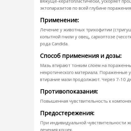
вяжуще-кератопластически, ускоряет про
эктопаразитов по всей глубине поражения
Применение:
Лечение у животных трихофитии (стригущ
копытной гнили у овец, саркоптозе (чес
рода Candida.
Способ применения и дозы:
Мазь втирают тонким слоем на пораженные 
некротического материала. Пораженные уч
втирание мази продолжают. Через 7-10 д
Противопоказания:
Повышенная чувствительность к компонен
Предостережения:
При индивидуальной чувствительности ж
лечения кошек.