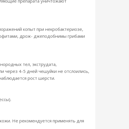
авляющие препарата уничтожают
 поражений копыт при некробактериозе,
атофитами, дрож- джеподобнимы грибами
инородных тел, экструдата,
ли через 4-5 дней чешуйки не отслоились,
наблюдается рост шерсти.
ссы).
кожи. Не рекомендуется применять для