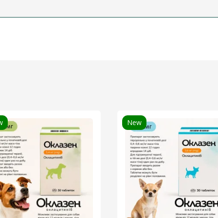
w
New