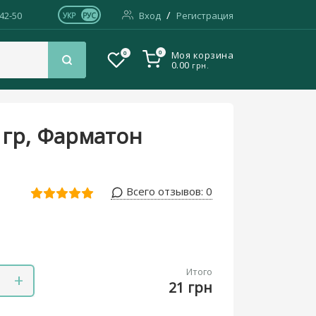
/
-42-50
Вход
Регистрация
УКР
РУС
0
0
Моя корзина
0.00
грн.
 гр, Фарматон
Всего отзывов:
0
Итого
+
21 грн