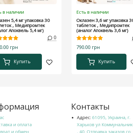
ь в наличии
Есть в наличии
азен 5,4 мг упаковка 30
Оклазен 3,6 мг упаковка 3
леток , Медипромтек
таблеток , Медипромтек
алог Апоквель 5,4 мг)
(аналог Апоквель 3,6 мг)
0
0.00 грн
790.00 грн
Купить
Купить
формация
Контакты
ас
Адрес:
61095, Украина, г.
тавка и оплата
Харьков ул Коммунальник
врат и обмен
, 40. Отправка заказов со