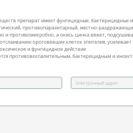
еществ препарат имеет фунгицидные, бактерицидные и
птический, противопаразитарный, местно-раздражающ
о и противомикробно, а окись цинка вяжет, подсушив
 отслаиванию ороговевших клеток эпителия, усиливает 
оксическое и фунгицидное действие
ается противовоспалительным, бактерицидным и инсек