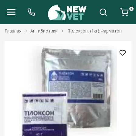
0
Главная
Антибиотики
Тилоксон, (1кг),Фарматон